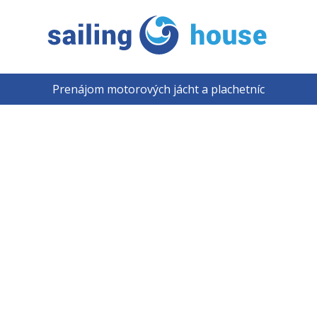
Prenájom motorových jácht a plachetníc